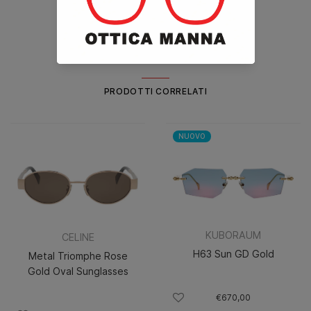
ALTRI COLORI
PRODOTTI CORRELATI
NUOVO
KUBORAUM
CELINE
H63 Sun GD Gold
Metal Triomphe Rose
Gold Oval Sunglasses
€670,00