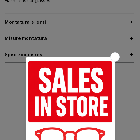
Flash Lens sunglasses.
Montatura e lenti
Misure montatura
Spedizioni e resi
ADATTO A UNA FORMA VISO
Ovale
Rotonda