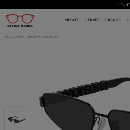
3 PUNT
NEGOZI
SERVIZI
BRANDS
U
PAGINA INIZIALE
BB0107S 004 SHINY BLACK