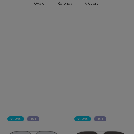
Ovale
Rotonda
A Cuore
NUOVO
HOT
NUOVO
HOT