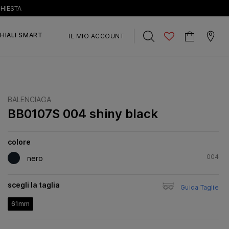
CHIESTA
HIALI SMART
IL MIO ACCOUNT
BALENCIAGA
BB0107S 004 shiny black
colore
004
nero
scegli la taglia
Guida Taglie
61mm