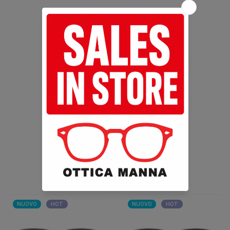
ALTRI COLORI
PRODOTTI CORRELATI
NUOVO
HOT
NUOVO
HOT